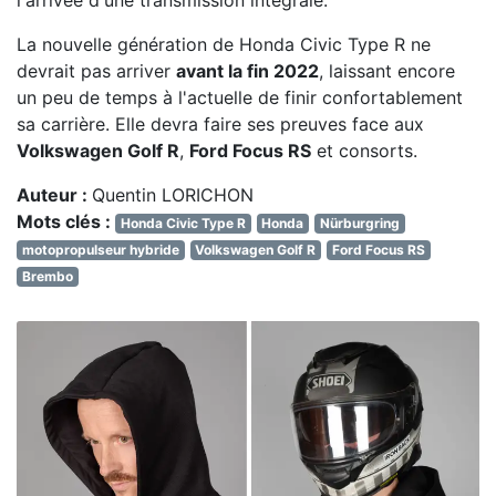
La nouvelle génération de Honda Civic Type R ne
devrait pas arriver
avant la fin 2022
, laissant encore
un peu de temps à l'actuelle de finir confortablement
sa carrière. Elle devra faire ses preuves face aux
Volkswagen Golf R
,
Ford Focus RS
et consorts.
Auteur :
Quentin LORICHON
Mots clés :
Honda Civic Type R
Honda
Nürburgring
motopropulseur hybride
Volkswagen Golf R
Ford Focus RS
Brembo