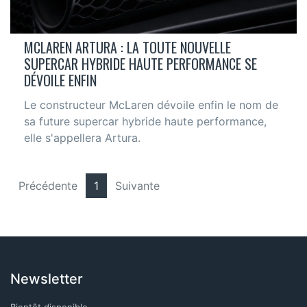
MCLAREN ARTURA : LA TOUTE NOUVELLE
SUPERCAR HYBRIDE HAUTE PERFORMANCE SE
DÉVOILE ENFIN
Le constructeur McLaren dévoile enfin le nom de
sa future supercar hybride haute performance,
elle s'appellera Artura.
Précédente
1
Suivante
Newsletter
Bientôt disponible.